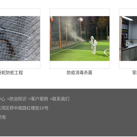
驱蛇防蛇工程
防疫消毒杀菌
室
中心
>
防治知识
>
客户案例
>
联系我们
湾区桥中南路红楼街10号
所有