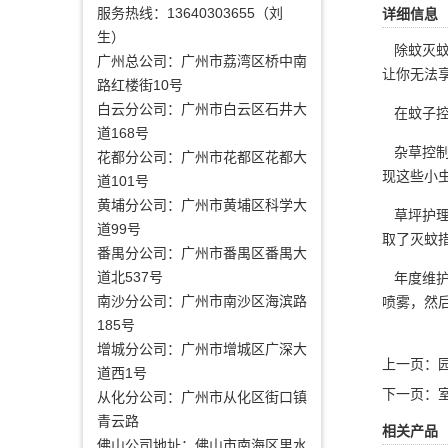
服务热线：13640303655（刘
详细信息
生）
除蚊灭蚊
广州总公司：广州市荔湾区桥中南
让你无法
路红楼街10号
白云分公司：广州市白云区石井大
在蚊子控
道168号
杂草控制
花都分公司：广州市花都区花都大
现这些小
道101号
黄埔分公司：广州市黄埔区科学大
草坪护理
道99号
取了灭蚊
番禺分公司：广州市番禺区番禺大
道北537号
年度维护
南沙分公司：广州市南沙区海滨路
喷雾，然
185号
增城分公司：广州市增城区广深大
上一页：
道西1号
下一页：
从化分公司：广州市从化区街口镇
青云路
相关产品
佛山公司地址：佛山市南海区里水