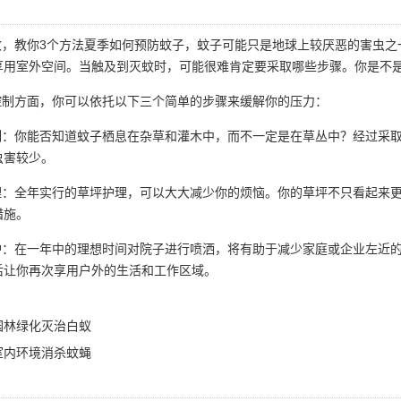
，教你3个方法夏季如何预防蚊子，蚊子可能只是地球上较厌恶的害虫之
享用室外空间。当触及到灭蚊时，可能很难肯定要采取哪些步骤。你是不
制方面，你可以依托以下三个简单的步骤来缓解你的压力：
：你能否知道蚊子栖息在杂草和灌木中，而不一定是在草丛中？经过采取
虫害较少。
：全年实行的草坪护理，可以大大减少你的烦恼。你的草坪不只看起来更
措施。
：在一年中的理想时间对院子进行喷洒，将有助于减少家庭或企业左近的
后让你再次享用户外的生活和工作区域。
园林绿化灭治白蚁
室内环境消杀蚊蝇