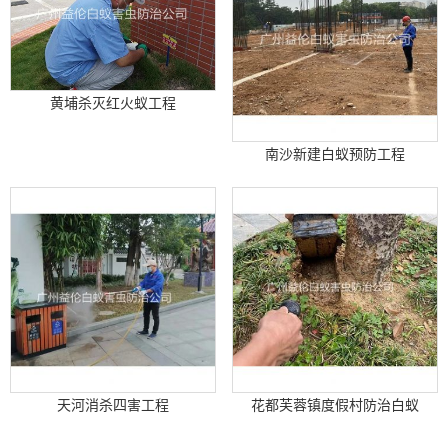
黄埔杀灭红火蚁工程
南沙新建白蚁预防工程
天河消杀四害工程
花都芙蓉镇度假村防治白蚁